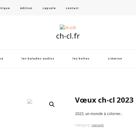
étique
édition
capsule
contact
ch-cl.fr
me
les balades-audios
les boîtes
création
Vœux ch-cl 2023
🔍
2023, un monde à colorier…
Category:
capsule