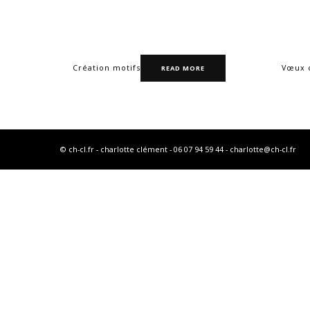
Création motifs
Vœux c
READ MORE
© ch-cl.fr - charlotte clément - 06 07 94 59 44 - charlotte@ch-cl.fr