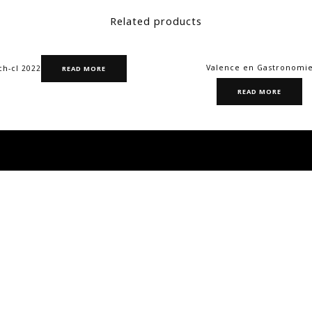
Related products
Valence en Gastronomi
h-cl 2022
READ MORE
READ MORE