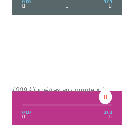
0:00
0:00
1009 kilomètres au compteur !
0:00
0:00