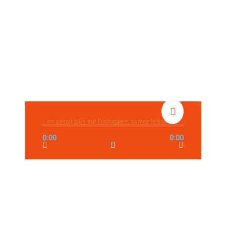
en savoir plus sur l’échappée, suivez le lien >>>
0:00
0:00