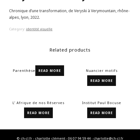
Chronique d’une transformation, de Veryski à Verymountain, rhône-
alpes, lyon, 2022.
Category:
identité visuelle
Related products
Parenthèse
READ MORE
Nuancier motifs
READ MORE
L’ Afrique de nos Réserves
Institut Paul Bocuse
READ MORE
READ MORE
© ch-cl.fr - charlotte clément - 06 07 94 59 44 - charlotte@ch-cl.fr