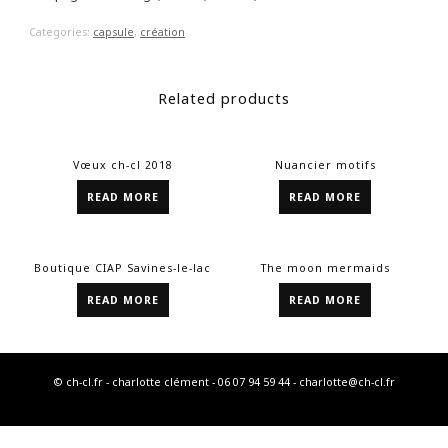
Categories:
capsule
,
création
Related products
Vœux ch-cl 2018
Nuancier motifs
READ MORE
READ MORE
Boutique CIAP Savines-le-lac
The moon mermaids
READ MORE
READ MORE
© ch-cl.fr - charlotte clément - 06 07 94 59 44 - charlotte@ch-cl.fr