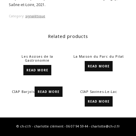
Saône-et-Loire, 2021.
Category:
signalétique
Related products
Les Assises de la
La Maison du Parc du Pilat
Gastronomie
READ MORE
READ MORE
CIAP Barjols
READ MORE
CIAP Savines-Le-Lac
READ MORE
© ch-cl.fr - charlotte clément - 06 07 94 59 44 - charlotte@ch-cl.fr