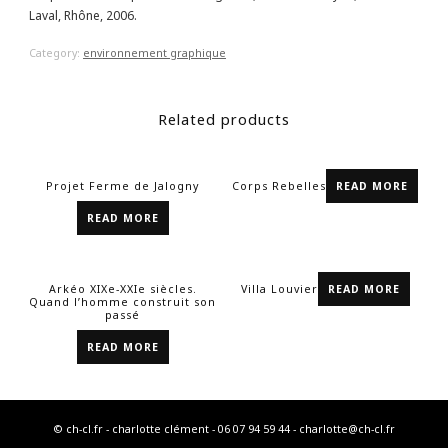
Laval, Rhône, 2006.
Category:
environnement graphique
Related products
Projet Ferme de Jalogny
Corps Rebelles
READ MORE
READ MORE
Arkéo XIXe-XXIe siècles.
Villa Louvier
READ MORE
Quand l’homme construit son
passé
READ MORE
© ch-cl.fr - charlotte clément - 06 07 94 59 44 - charlotte@ch-cl.fr