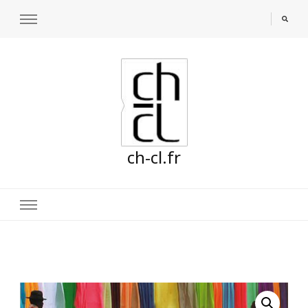
ch-cl.fr
🔍